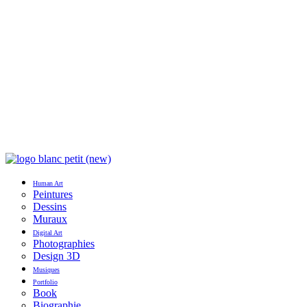
Photographies
Design 3D
Musiques
Portfolio
Book
Biographie
Collaborations
FR
EN
0 ARTICLE
Instagram
Tiktok
Facebook
Envelope
Human Art
Peintures
Dessins
Muraux
Digital Art
Photographies
Design 3D
Musiques
Portfolio
Book
Biographie