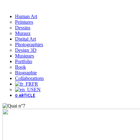
Human Art
Peintures
Dessins
Muraux
Digital Art
Photographies
Design 3D
Musiques
Portfolio
Book
Biographie
Collaborations
FR
EN
0 ARTICLE