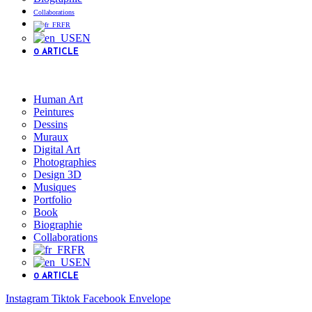
Collaborations
FR
EN
0 ARTICLE
Human Art
Peintures
Dessins
Muraux
Digital Art
Photographies
Design 3D
Musiques
Portfolio
Book
Biographie
Collaborations
FR
EN
0 ARTICLE
Instagram
Tiktok
Facebook
Envelope